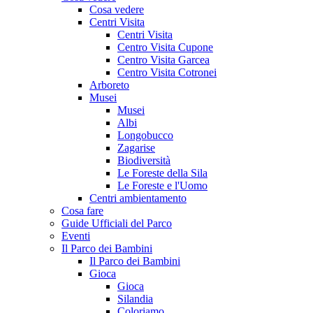
Cosa vedere
Centri Visita
Centri Visita
Centro Visita Cupone
Centro Visita Garcea
Centro Visita Cotronei
Arboreto
Musei
Musei
Albi
Longobucco
Zagarise
Biodiversità
Le Foreste della Sila
Le Foreste e l'Uomo
Centri ambientamento
Cosa fare
Guide Ufficiali del Parco
Eventi
Il Parco dei Bambini
Il Parco dei Bambini
Gioca
Gioca
Silandia
Coloriamo