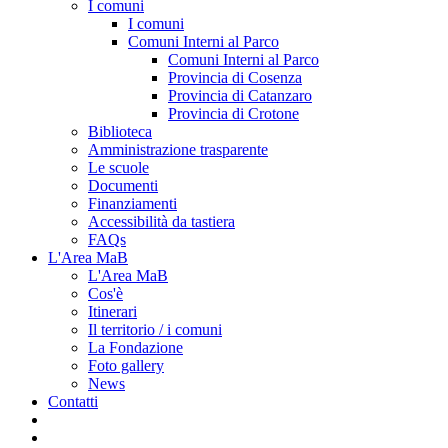
I comuni
I comuni
Comuni Interni al Parco
Comuni Interni al Parco
Provincia di Cosenza
Provincia di Catanzaro
Provincia di Crotone
Biblioteca
Amministrazione trasparente
Le scuole
Documenti
Finanziamenti
Accessibilità da tastiera
FAQs
L'Area MaB
L'Area MaB
Cos'è
Itinerari
Il territorio / i comuni
La Fondazione
Foto gallery
News
Contatti