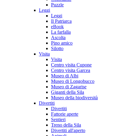
Puzzle
Leggi
Leggi
Il Patriarca
eBook
La farfalla
Ascolta
Pino amico
Silotto
Visita
Visita
Centro visita Cupone
Centro visita Garcea
Museo di Albi
Museo di Longobucco
Museo di Zagarise
Giganti della Sila
Museo della biodiversità
Divertiti
Divertiti
Fattorie aperte
Sentieri
Treno della Sila
Divertiti all'aperto
Animali