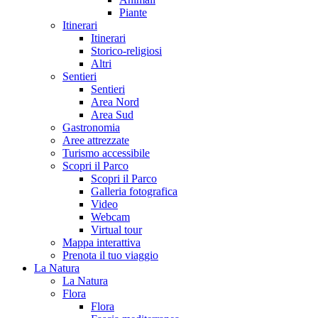
Piante
Itinerari
Itinerari
Storico-religiosi
Altri
Sentieri
Sentieri
Area Nord
Area Sud
Gastronomia
Aree attrezzate
Turismo accessibile
Scopri il Parco
Scopri il Parco
Galleria fotografica
Video
Webcam
Virtual tour
Mappa interattiva
Prenota il tuo viaggio
La Natura
La Natura
Flora
Flora