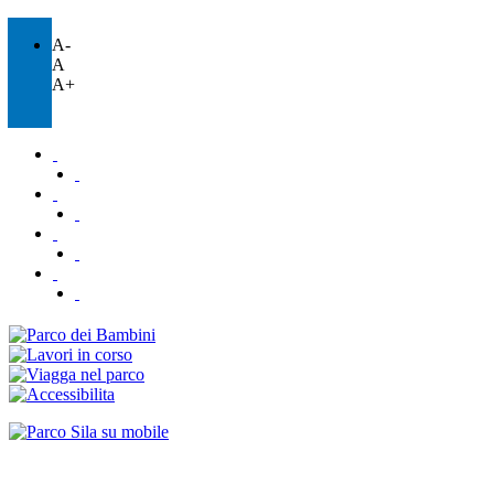
A-
A
A+