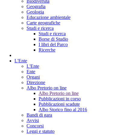
Biodiversità
Geografia
Geologia
Educazione ambientale
Carte geografiche
Studi e ricerca
Studi e ricerca
Borse di Studio
I libri del Parco
Ricerche
L'Ente
L'Ente
Ente
Organi
Direzione
Albo Pretorio on line
Albo Pretorio on line
Pubblicazioni in corso
Pubblicazioni scadute
Albo Storico fino al 2016
Bandi di gara
Avvisi
Concorsi
Leggi e statuto