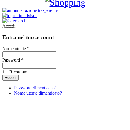
Accedi
Entra nel tuo account
Nome utente *
Password *
Ricordami
Password dimenticata?
Nome utente dimenticato?
Al fine di fornire la migliore esperienza online questo
sito utilizza i cookies.
Utilizzando il nostro sito, l'utente accetta il nostro utilizzo da parte
dei cookie.
Per saperne di piu'
Approvo