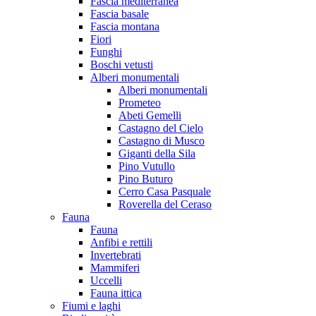
Fascia mediterranea
Fascia basale
Fascia montana
Fiori
Funghi
Boschi vetusti
Alberi monumentali
Alberi monumentali
Prometeo
Abeti Gemelli
Castagno del Cielo
Castagno di Musco
Giganti della Sila
Pino Vutullo
Pino Buturo
Cerro Casa Pasquale
Roverella del Ceraso
Fauna
Fauna
Anfibi e rettili
Invertebrati
Mammiferi
Uccelli
Fauna ittica
Fiumi e laghi