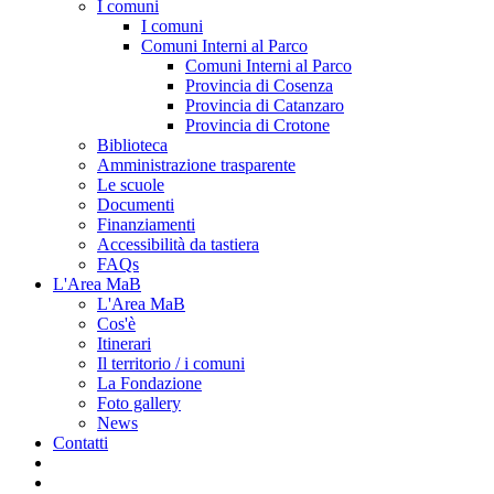
I comuni
I comuni
Comuni Interni al Parco
Comuni Interni al Parco
Provincia di Cosenza
Provincia di Catanzaro
Provincia di Crotone
Biblioteca
Amministrazione trasparente
Le scuole
Documenti
Finanziamenti
Accessibilità da tastiera
FAQs
L'Area MaB
L'Area MaB
Cos'è
Itinerari
Il territorio / i comuni
La Fondazione
Foto gallery
News
Contatti