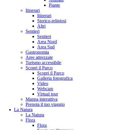
Piante
Itinerari
Itinerari
Storico-religiosi
Altri
Sentieri
Sentieri
Area Nord
Area Sud
Gastronomia
Aree attrezzate
Turismo accessibile
Scopri il Parco
Scopri il Parco
Galleria fotografica
Video
Webcam
Virtual tour
Mappa interattiva
Prenota il tuo viaggio
La Natura
La Natura
Flora
Flora