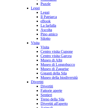
Puzzle
Leggi
Leggi
Il Patriarca
eBook
La farfalla
Ascolta
Pino amico
Silotto
Visita
Visita
Centro visita Cupone
Centro visita Garcea
Museo di Albi
Museo di Longobucco
Museo di Zagarise
Giganti della Sila
Museo della biodiversità
Divertiti
Divertiti
Fattorie aperte
Sentieri
Treno della Sila
Divertiti all'aperto
Animali