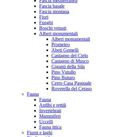
Fascia mediterranea
Fascia basale
Fascia montana
Fiori
Funghi
Boschi vetusti
Alberi monumentali
Alberi monumentali
Prometeo
Abeti Gemelli
Castagno del Cielo
Castagno di Musco
Giganti della Sila
Pino Vutullo
Pino Buturo
Cerro Casa Pasquale
Roverella del Ceraso
Fauna
Fauna
Anfibi e rettili
Invertebrati
Mammiferi
Uccelli
Fauna ittica
Fiumi e laghi