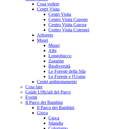
Cosa vedere
Centri Visita
Centri Visita
Centro Visita Cupone
Centro Visita Garcea
Centro Visita Cotronei
Arboreto
Musei
Musei
Albi
Longobucco
Zagarise
Biodiversità
Le Foreste della Sila
Le Foreste e l'Uomo
Centri ambientamento
Cosa fare
Guide Ufficiali del Parco
Eventi
Il Parco dei Bambini
Il Parco dei Bambini
Gioca
Gioca
Silandia
Coloriamo