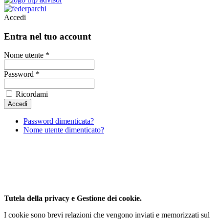
Accedi
Entra nel tuo account
Nome utente *
Password *
Ricordami
Password dimenticata?
Nome utente dimenticato?
Al fine di fornire la migliore esperienza online questo
sito utilizza i cookies.
Utilizzando il nostro sito, l'utente accetta il nostro utilizzo da parte
dei cookie.
Per saperne di piu'
Approvo
Tutela della privacy e Gestione dei cookie.
I cookie sono brevi relazioni che vengono inviati e memorizzati sul