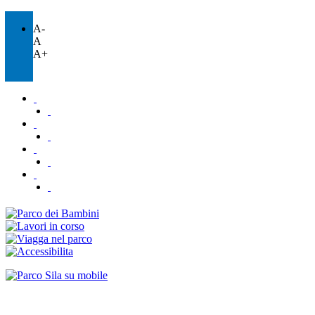
A-
A
A+