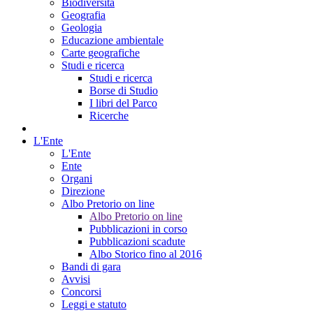
Biodiversità
Geografia
Geologia
Educazione ambientale
Carte geografiche
Studi e ricerca
Studi e ricerca
Borse di Studio
I libri del Parco
Ricerche
L'Ente
L'Ente
Ente
Organi
Direzione
Albo Pretorio on line
Albo Pretorio on line
Pubblicazioni in corso
Pubblicazioni scadute
Albo Storico fino al 2016
Bandi di gara
Avvisi
Concorsi
Leggi e statuto