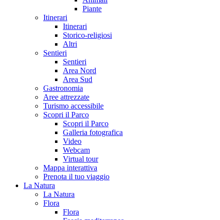
Piante
Itinerari
Itinerari
Storico-religiosi
Altri
Sentieri
Sentieri
Area Nord
Area Sud
Gastronomia
Aree attrezzate
Turismo accessibile
Scopri il Parco
Scopri il Parco
Galleria fotografica
Video
Webcam
Virtual tour
Mappa interattiva
Prenota il tuo viaggio
La Natura
La Natura
Flora
Flora