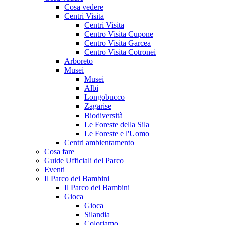
Cosa vedere
Centri Visita
Centri Visita
Centro Visita Cupone
Centro Visita Garcea
Centro Visita Cotronei
Arboreto
Musei
Musei
Albi
Longobucco
Zagarise
Biodiversità
Le Foreste della Sila
Le Foreste e l'Uomo
Centri ambientamento
Cosa fare
Guide Ufficiali del Parco
Eventi
Il Parco dei Bambini
Il Parco dei Bambini
Gioca
Gioca
Silandia
Coloriamo