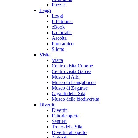
Puzzle
Leggi
Leggi
Il Patriarca
eBook
La farfalla
Ascolta
Pino amico
Silotto
Visita
Visita
Centro visita Cupone
Centro visita Garcea
Museo di Albi
Museo di Longobucco
Museo di Zagarise
Giganti della Sila
Museo della biodiversità
Divertiti
Divertiti
Fattorie aperte
Sentieri
Treno della Sila
Divertiti all'aperto
Animali