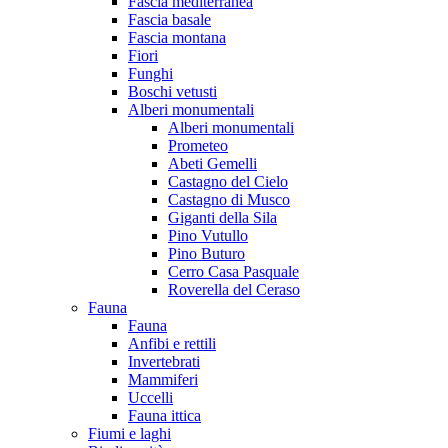
Fascia mediterranea
Fascia basale
Fascia montana
Fiori
Funghi
Boschi vetusti
Alberi monumentali
Alberi monumentali
Prometeo
Abeti Gemelli
Castagno del Cielo
Castagno di Musco
Giganti della Sila
Pino Vutullo
Pino Buturo
Cerro Casa Pasquale
Roverella del Ceraso
Fauna
Fauna
Anfibi e rettili
Invertebrati
Mammiferi
Uccelli
Fauna ittica
Fiumi e laghi