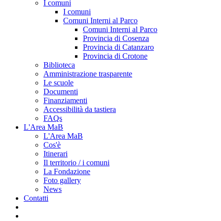
I comuni
I comuni
Comuni Interni al Parco
Comuni Interni al Parco
Provincia di Cosenza
Provincia di Catanzaro
Provincia di Crotone
Biblioteca
Amministrazione trasparente
Le scuole
Documenti
Finanziamenti
Accessibilità da tastiera
FAQs
L'Area MaB
L'Area MaB
Cos'è
Itinerari
Il territorio / i comuni
La Fondazione
Foto gallery
News
Contatti