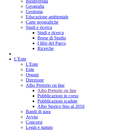
Biodiversità
Geografia
Geologia
Educazione ambientale
Carte geografiche
Studi e ricerca
Studi e ricerca
Borse di Studio
I libri del Parco
Ricerche
L'Ente
L'Ente
Ente
Organi
Direzione
Albo Pretorio on line
Albo Pretorio on line
Pubblicazioni in corso
Pubblicazioni scadute
Albo Storico fino al 2016
Bandi di gara
Avvisi
Concorsi
Leggi e statuto