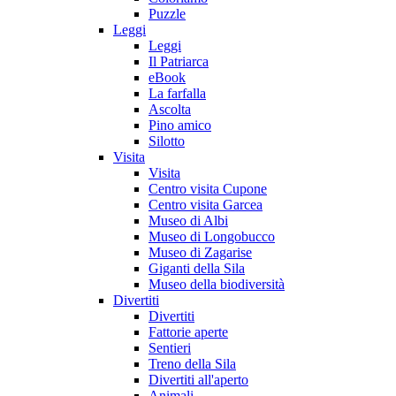
Puzzle
Leggi
Leggi
Il Patriarca
eBook
La farfalla
Ascolta
Pino amico
Silotto
Visita
Visita
Centro visita Cupone
Centro visita Garcea
Museo di Albi
Museo di Longobucco
Museo di Zagarise
Giganti della Sila
Museo della biodiversità
Divertiti
Divertiti
Fattorie aperte
Sentieri
Treno della Sila
Divertiti all'aperto
Animali