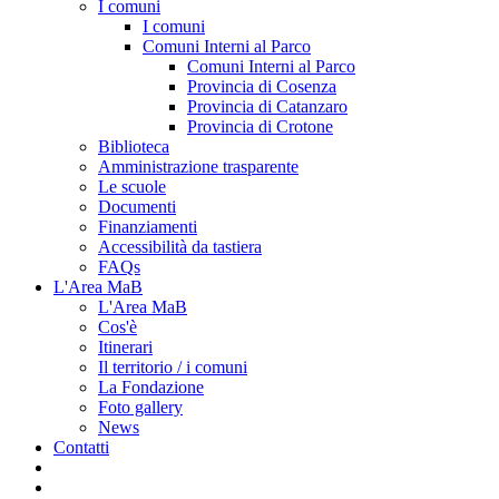
I comuni
I comuni
Comuni Interni al Parco
Comuni Interni al Parco
Provincia di Cosenza
Provincia di Catanzaro
Provincia di Crotone
Biblioteca
Amministrazione trasparente
Le scuole
Documenti
Finanziamenti
Accessibilità da tastiera
FAQs
L'Area MaB
L'Area MaB
Cos'è
Itinerari
Il territorio / i comuni
La Fondazione
Foto gallery
News
Contatti