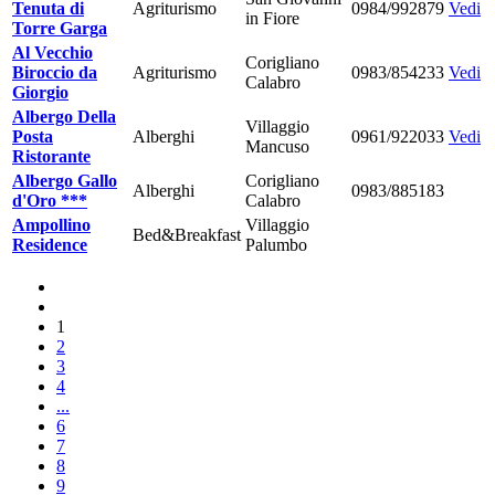
Tenuta di
Agriturismo
0984/992879
Vedi
in Fiore
Torre Garga
Al Vecchio
Corigliano
Biroccio da
Agriturismo
0983/854233
Vedi
Calabro
Giorgio
Albergo Della
Villaggio
Posta
Alberghi
0961/922033
Vedi
Mancuso
Ristorante
Albergo Gallo
Corigliano
Alberghi
0983/885183
d'Oro ***
Calabro
Ampollino
Villaggio
Bed&Breakfast
Residence
Palumbo
1
2
3
4
...
6
7
8
9