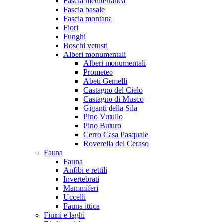
Fascia mediterranea
Fascia basale
Fascia montana
Fiori
Funghi
Boschi vetusti
Alberi monumentali
Alberi monumentali
Prometeo
Abeti Gemelli
Castagno del Cielo
Castagno di Musco
Giganti della Sila
Pino Vutullo
Pino Buturo
Cerro Casa Pasquale
Roverella del Ceraso
Fauna
Fauna
Anfibi e rettili
Invertebrati
Mammiferi
Uccelli
Fauna ittica
Fiumi e laghi