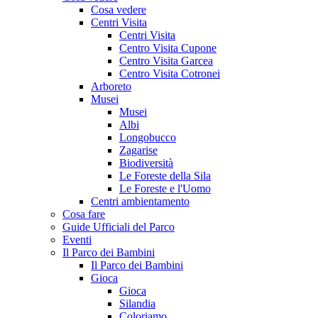
Cosa vedere
Centri Visita
Centri Visita
Centro Visita Cupone
Centro Visita Garcea
Centro Visita Cotronei
Arboreto
Musei
Musei
Albi
Longobucco
Zagarise
Biodiversità
Le Foreste della Sila
Le Foreste e l'Uomo
Centri ambientamento
Cosa fare
Guide Ufficiali del Parco
Eventi
Il Parco dei Bambini
Il Parco dei Bambini
Gioca
Gioca
Silandia
Coloriamo