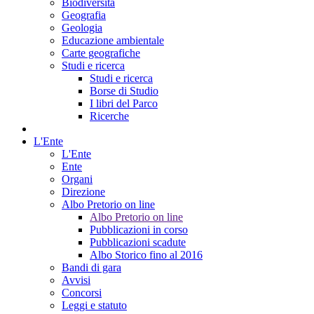
Biodiversità
Geografia
Geologia
Educazione ambientale
Carte geografiche
Studi e ricerca
Studi e ricerca
Borse di Studio
I libri del Parco
Ricerche
L'Ente
L'Ente
Ente
Organi
Direzione
Albo Pretorio on line
Albo Pretorio on line
Pubblicazioni in corso
Pubblicazioni scadute
Albo Storico fino al 2016
Bandi di gara
Avvisi
Concorsi
Leggi e statuto