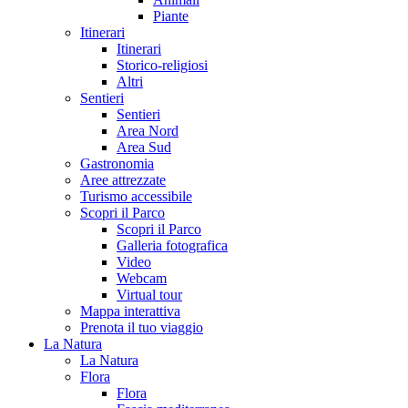
Piante
Itinerari
Itinerari
Storico-religiosi
Altri
Sentieri
Sentieri
Area Nord
Area Sud
Gastronomia
Aree attrezzate
Turismo accessibile
Scopri il Parco
Scopri il Parco
Galleria fotografica
Video
Webcam
Virtual tour
Mappa interattiva
Prenota il tuo viaggio
La Natura
La Natura
Flora
Flora