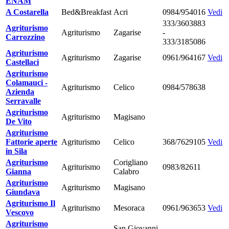
ENAM
A Costarella
Bed&Breakfast
Acri
0984/954016
Vedi
333/3603883
Agriturismo
Agriturismo
Zagarise
-
Carrozzino
333/3185086
Agriturismo
Agriturismo
Zagarise
0961/964167
Vedi
Castellaci
Agriturismo
Colamauci -
Agriturismo
Celico
0984/578638
Azienda
Serravalle
Agriturismo
Agriturismo
Magisano
De Vito
Agriturismo
Fattorie aperte
Agriturismo
Celico
368/7629105
Vedi
in Sila
Agriturismo
Corigliano
Agriturismo
0983/82611
Gianna
Calabro
Agriturismo
Agriturismo
Magisano
Giundava
Agriturismo Il
Agriturismo
Mesoraca
0961/963653
Vedi
Vescovo
Agriturismo
San Giovanni