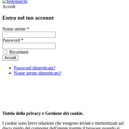
Accedi
Entra nel tuo account
Nome utente *
Password *
Ricordami
Password dimenticata?
Nome utente dimenticato?
Al fine di fornire la migliore esperienza online questo
sito utilizza i cookies.
Utilizzando il nostro sito, l'utente accetta il nostro utilizzo da parte
dei cookie.
Per saperne di piu'
Approvo
Tutela della privacy e Gestione dei cookie.
I cookie sono brevi relazioni che vengono inviati e memorizzati sul
disco rigido del computer dell'utente tramite il browser quando si