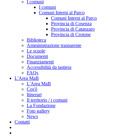
I comuni
I comuni
Comuni Interni al Parco
Comuni Interni al Parco
Provincia di Cosenza
Provincia di Catanzaro
Provincia di Crotone
Biblioteca
Amministrazione trasparente
Le scuole
Documenti
Finanziamenti
Accessibilità da tastiera
FAQs
L'Area MaB
L'Area MaB
Cos'è
Itinerari
Il territorio / i comuni
La Fondazione
Foto gallery
News
Contatti