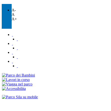
A-
A
A+