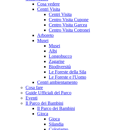
Cosa vedere
Centri Visita
Centri Visita
Centro Visita Cupone
Centro Visita Garcea
Centro Visita Cotronei
Arboreto
Musei
Musei
Albi
Longobucco
Zagarise
Biodiversità
Le Foreste della Sila
Le Foreste e l'Uomo
Centri ambientamento
Cosa fare
Guide Ufficiali del Parco
Eventi
Il Parco dei Bambini
Il Parco dei Bambini
Gioca
Gioca
Silandia
Coloriamo