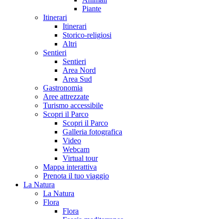
Piante
Itinerari
Itinerari
Storico-religiosi
Altri
Sentieri
Sentieri
Area Nord
Area Sud
Gastronomia
Aree attrezzate
Turismo accessibile
Scopri il Parco
Scopri il Parco
Galleria fotografica
Video
Webcam
Virtual tour
Mappa interattiva
Prenota il tuo viaggio
La Natura
La Natura
Flora
Flora