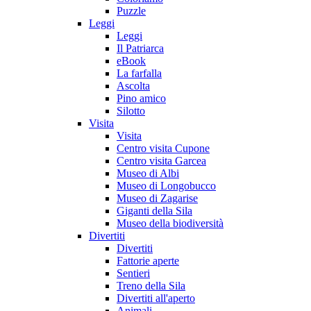
Puzzle
Leggi
Leggi
Il Patriarca
eBook
La farfalla
Ascolta
Pino amico
Silotto
Visita
Visita
Centro visita Cupone
Centro visita Garcea
Museo di Albi
Museo di Longobucco
Museo di Zagarise
Giganti della Sila
Museo della biodiversità
Divertiti
Divertiti
Fattorie aperte
Sentieri
Treno della Sila
Divertiti all'aperto
Animali