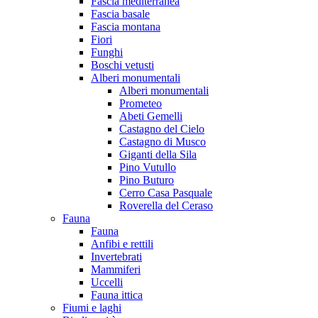
Fascia mediterranea
Fascia basale
Fascia montana
Fiori
Funghi
Boschi vetusti
Alberi monumentali
Alberi monumentali
Prometeo
Abeti Gemelli
Castagno del Cielo
Castagno di Musco
Giganti della Sila
Pino Vutullo
Pino Buturo
Cerro Casa Pasquale
Roverella del Ceraso
Fauna
Fauna
Anfibi e rettili
Invertebrati
Mammiferi
Uccelli
Fauna ittica
Fiumi e laghi