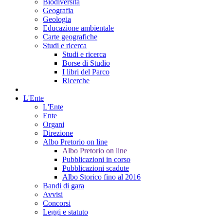
Biodiversità
Geografia
Geologia
Educazione ambientale
Carte geografiche
Studi e ricerca
Studi e ricerca
Borse di Studio
I libri del Parco
Ricerche
L'Ente
L'Ente
Ente
Organi
Direzione
Albo Pretorio on line
Albo Pretorio on line
Pubblicazioni in corso
Pubblicazioni scadute
Albo Storico fino al 2016
Bandi di gara
Avvisi
Concorsi
Leggi e statuto