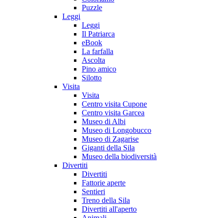
Puzzle
Leggi
Leggi
Il Patriarca
eBook
La farfalla
Ascolta
Pino amico
Silotto
Visita
Visita
Centro visita Cupone
Centro visita Garcea
Museo di Albi
Museo di Longobucco
Museo di Zagarise
Giganti della Sila
Museo della biodiversità
Divertiti
Divertiti
Fattorie aperte
Sentieri
Treno della Sila
Divertiti all'aperto
Animali