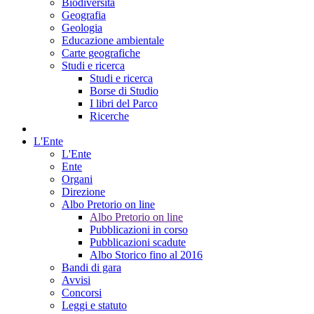
Biodiversità
Geografia
Geologia
Educazione ambientale
Carte geografiche
Studi e ricerca
Studi e ricerca
Borse di Studio
I libri del Parco
Ricerche
L'Ente
L'Ente
Ente
Organi
Direzione
Albo Pretorio on line
Albo Pretorio on line
Pubblicazioni in corso
Pubblicazioni scadute
Albo Storico fino al 2016
Bandi di gara
Avvisi
Concorsi
Leggi e statuto