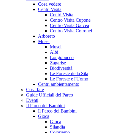
Cosa vedere
Centri Visita
Centri Visita
Centro Visita Cupone
Centro Visita Garcea
Centro Visita Cotronei
Arboreto
Musei
Musei
Albi
Longobucco
Zagarise
Biodiversità
Le Foreste della Sila
Le Foreste e l'Uomo
Centri ambientamento
Cosa fare
Guide Ufficiali del Parco
Eventi
Il Parco dei Bambini
Il Parco dei Bambini
Gioca
Gioca
Silandia
Coloriamo