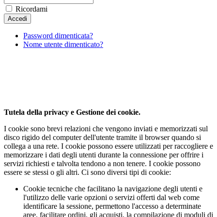
Ricordami
Password dimenticata?
Nome utente dimenticato?
Al fine di fornire la migliore esperienza online questo
sito utilizza i cookies.
Utilizzando il nostro sito, l'utente accetta il nostro utilizzo da parte
dei cookie.
Per saperne di piu'
Approvo
Tutela della privacy e Gestione dei cookie.
I cookie sono brevi relazioni che vengono inviati e memorizzati sul
disco rigido del computer dell'utente tramite il browser quando si
collega a una rete. I cookie possono essere utilizzati per raccogliere e
memorizzare i dati degli utenti durante la connessione per offrire i
servizi richiesti e talvolta tendono a non tenere. I cookie possono
essere se stessi o gli altri. Ci sono diversi tipi di cookie:
Cookie tecniche che facilitano la navigazione degli utenti e
l'utilizzo delle varie opzioni o servizi offerti dal web come
identificare la sessione, permettono l'accesso a determinate
aree, facilitare ordini, gli acquisti, la compilazione di moduli di