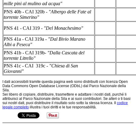
mille pini al mulino ad acqua"
PNS 40b - CAI 320b -
"Albergo delle Fate al
torrente Simerino"
PNS 41 - CAI 319 -
"Del Monachesimo"
PNS 41a - CAI 319a -
"Dal Bivio Marano
Albi a Peseca"
PNS 41b - CAI 319b-
"Dalla Cascata del
torrente Litrello"
PNS 41c - CAI 319c -
"Chiesa di San
Giovanni"
I dati accessibili tramite questa pagina web sono distribuiti con licenza Open
Data Commons Open Database License (ODbL) dal Parco Nazionale della
Sila.
Sei libero di copiare, distribuire, trasmettere e adattare i nostri dati, purché li
attribuisci al Parco Nazionale della Sila e ai suoi contributori. Se alteri o ti basi
sui nostri dati, puoi distribuire il risultato solo sotto la stessa licenza. Il
codice
legale completo
illustra i tuoi diritti e le tue responsabilità.