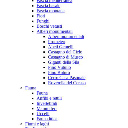
Fascia mediterranea
Fascia basale
Fascia montana
Fiori
Funghi
Boschi vetusti
Alberi monumentali
Alberi monumentali
Prometeo
Abeti Gemelli
Castagno del Cielo
Castagno di Musco
Giganti della Sila
Pino Vutullo
Pino Buturo
Cerro Casa Pasquale
Roverella del Ceraso
Fauna
Fauna
Anfibi e rettili
Invertebrati
Mammiferi
Uccelli
Fauna ittica
Fiumi e laghi