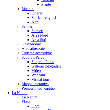
Piante
Itinerari
Itinerari
Storico-religiosi
Altri
Sentieri
Sentieri
Area Nord
Area Sud
Gastronomia
Aree attrezzate
Turismo accessibile
Scopri il Parco
Scopri il Parco
Galleria fotografica
Video
Webcam
Virtual tour
Mappa interattiva
Prenota il tuo viaggio
La Natura
La Natura
Flora
Flora