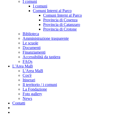
I comuni
I comuni
Comuni Interni al Parco
Comuni Interni al Parco
Provincia di Cosenza
Provincia di Catanzaro
Provincia di Crotone
Biblioteca
Amministrazione trasparente
Le scuole
Documenti
Finanziamenti
Accessibilità da tastiera
FAQs
L'Area MaB
L'Area MaB
Cos'è
Itinerari
Il territorio / i comuni
La Fondazione
Foto gallery
News
Contatti