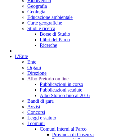
Biodiversità
Geografia
Geologia
Educazione ambientale
Carte geografiche
Studi e ricerca
Borse di Studio
I libri del Parco
Ricerche
L'Ente
Ente
Organi
Direzione
Albo Pretorio on line
Pubblicazioni in corso
Pubblicazioni scadute
Albo Storico fino al 2016
Bandi di gara
Avvisi
Concorsi
Leggi e statuto
I comuni
Comuni Interni al Parco
Provincia di Cosenza