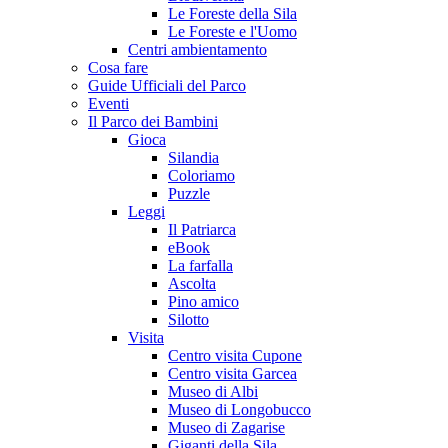
Le Foreste della Sila
Le Foreste e l'Uomo
Centri ambientamento
Cosa fare
Guide Ufficiali del Parco
Eventi
Il Parco dei Bambini
Gioca
Silandia
Coloriamo
Puzzle
Leggi
Il Patriarca
eBook
La farfalla
Ascolta
Pino amico
Silotto
Visita
Centro visita Cupone
Centro visita Garcea
Museo di Albi
Museo di Longobucco
Museo di Zagarise
Giganti della Sila