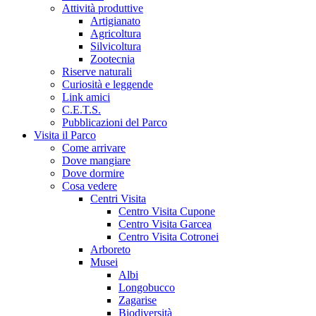
Attività produttive
Artigianato
Agricoltura
Silvicoltura
Zootecnia
Riserve naturali
Curiosità e leggende
Link amici
C.E.T.S.
Pubblicazioni del Parco
Visita il Parco
Come arrivare
Dove mangiare
Dove dormire
Cosa vedere
Centri Visita
Centro Visita Cupone
Centro Visita Garcea
Centro Visita Cotronei
Arboreto
Musei
Albi
Longobucco
Zagarise
Biodiversità