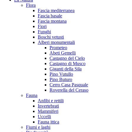
Flora
Fascia mediterranea
Fascia basale
Fascia montana
Fiori
Funghi
Boschi vetusti
Alberi monumentali
Prometeo
Abeti Gemelli
Castagno del Cielo
Castagno di Musco
Giganti della Sila
Pino Vutullo
Pino Buturo
Cerro Casa Pasquale
Roverella del Ceraso
Fauna
Anfibi e rettili
Invertebrati
Mammiferi
Uccelli
Fauna ittica
Fiumi e laghi