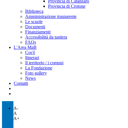
Provincia di Catanzaro
Provincia di Crotone
Biblioteca
Amministrazione trasparente
Le scuole
Documenti
Finanziamenti
Accessibilità da tastiera
FAQs
L'Area MaB
Cos'è
Itinerari
Il territorio / i comuni
La Fondazione
Foto gallery
News
Contatti
A-
A
A+