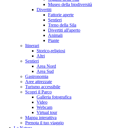
Museo della biodiversità
Divertiti
Fattorie aperte
Sentieri
Treno della Sila
Divertiti all'aperto
Animali
Piante
Itinerari
Storico-religiosi
Altri
Sentieri
Area Nord
Area Sud
Gastronomia
Aree attrezzate
Turismo accessibile
Scopri il Parco
Galleria fotografica
Video
Webcam
Virtual tour
Mappa interattiva
Prenota il tuo viaggio
La Natura