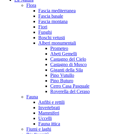
Flora
Fascia mediterranea
Fascia basale
Fascia montana
Fiori
Funghi
Boschi vetusti
Alberi monumentali
Prometeo
Abeti Gemelli
Castagno del Cielo
Castagno di Musco
Giganti della Sila
Pino Vutullo
Pino Buturo
Cerro Casa Pasquale
Roverella del Ceraso
Fauna
Anfibi e rettili
Invertebrati
Mammiferi
Uccelli
Fauna ittica
Fiumi e laghi