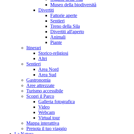
Museo della biodiversità
Divertiti
Fattorie aperte
Sentieri
Treno della Sila
Divertiti all'aperto
Animali
Piante
Itinerari
Storico-religiosi
Altri
Sentieri
Area Nord
Area Sud
Gastronomia
Aree attrezzate
Turismo accessibile
Scopri il Parco
Galleria fotografica
Video
Webcam
Virtual tour
Mappa interattiva
Prenota il tuo viaggio
La Natura