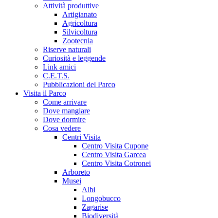
Attività produttive
Artigianato
Agricoltura
Silvicoltura
Zootecnia
Riserve naturali
Curiosità e leggende
Link amici
C.E.T.S.
Pubblicazioni del Parco
Visita il Parco
Come arrivare
Dove mangiare
Dove dormire
Cosa vedere
Centri Visita
Centro Visita Cupone
Centro Visita Garcea
Centro Visita Cotronei
Arboreto
Musei
Albi
Longobucco
Zagarise
Biodiversità