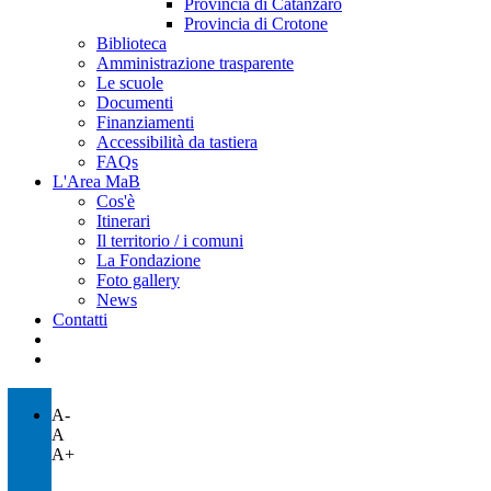
Provincia di Catanzaro
Provincia di Crotone
Biblioteca
Amministrazione trasparente
Le scuole
Documenti
Finanziamenti
Accessibilità da tastiera
FAQs
L'Area MaB
Cos'è
Itinerari
Il territorio / i comuni
La Fondazione
Foto gallery
News
Contatti
A-
A
A+