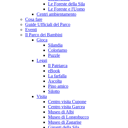
Le Foreste della Sila
Le Foreste e l'Uomo
Centri ambientamento
Cosa fare
Guide Ufficiali del Parco
Eventi
Il Parco dei Bambini
Gioca
Silandia
Coloriamo
Puzzle
Leggi
Il Patriarca
eBook
La farfalla
Ascolta
Pino amico
Silotto
Visita
Centro visita Cupone
Centro visita Garcea
Museo di Albi
Museo di Longobucco
Museo di Zagarise
Giganti della Sila