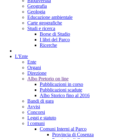
Biodiversità
Geografia
Geologia
Educazione ambientale
Carte geografiche
Studi e ricerca
Borse di Studio
I libri del Parco
Ricerche
L'Ente
Ente
Organi
Direzione
Albo Pretorio on line
Pubblicazioni in corso
Pubblicazioni scadute
Albo Storico fino al 2016
Bandi di gara
Avvisi
Concorsi
Leggi e statuto
I comuni
Comuni Interni al Parco
Provincia di Cosenza