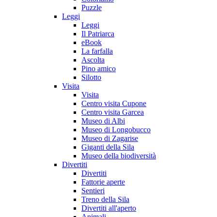
Puzzle
Leggi
Leggi
Il Patriarca
eBook
La farfalla
Ascolta
Pino amico
Silotto
Visita
Visita
Centro visita Cupone
Centro visita Garcea
Museo di Albi
Museo di Longobucco
Museo di Zagarise
Giganti della Sila
Museo della biodiversità
Divertiti
Divertiti
Fattorie aperte
Sentieri
Treno della Sila
Divertiti all'aperto
Animali