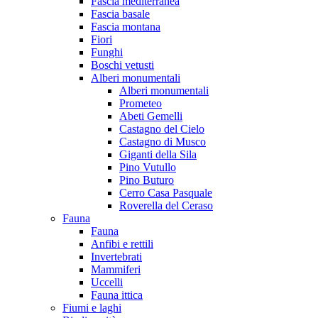
Fascia mediterranea
Fascia basale
Fascia montana
Fiori
Funghi
Boschi vetusti
Alberi monumentali
Alberi monumentali
Prometeo
Abeti Gemelli
Castagno del Cielo
Castagno di Musco
Giganti della Sila
Pino Vutullo
Pino Buturo
Cerro Casa Pasquale
Roverella del Ceraso
Fauna
Fauna
Anfibi e rettili
Invertebrati
Mammiferi
Uccelli
Fauna ittica
Fiumi e laghi