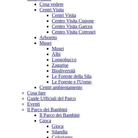
Cosa vedere
Centri Visita
Centri Visita
Centro Visita Cupone
Centro Visita Garcea
Centro Visita Cotronei
Arboreto
Musei
Musei
Albi
Longobucco
Zagarise
Biodiversità
Le Foreste della Sila
Le Foreste e l'Uomo
Centri ambientamento
Cosa fare
Guide Ufficiali del Parco
Eventi
Il Parco dei Bambini
Il Parco dei Bambini
Gioca
Gioca
Silandia
Coloriamo