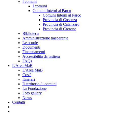
I comuni
I comuni
Comuni Interni al Parco
Comuni Interni al Parco
Provincia di Cosenza
Provincia di Catanzaro
Provincia di Crotone
Biblioteca
Amministrazione trasparente
Le scuole
Documenti
Finanziamenti
Accessibilità da tastiera
FAQs
L'Area MaB
L'Area MaB
Cos'è
Itinerari
Il territorio / i comuni
La Fondazione
Foto gallery
News
Contatti