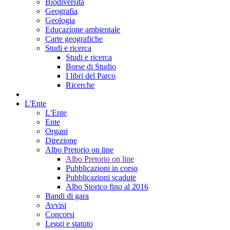
Biodiversità
Geografia
Geologia
Educazione ambientale
Carte geografiche
Studi e ricerca
Studi e ricerca
Borse di Studio
I libri del Parco
Ricerche
L'Ente
L'Ente
Ente
Organi
Direzione
Albo Pretorio on line
Albo Pretorio on line
Pubblicazioni in corso
Pubblicazioni scadute
Albo Storico fino al 2016
Bandi di gara
Avvisi
Concorsi
Leggi e statuto