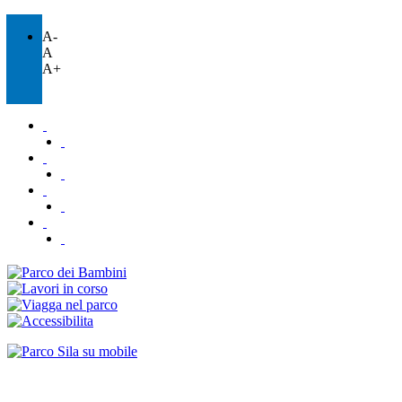
A-
A
A+