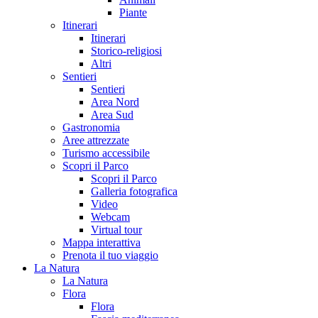
Piante
Itinerari
Itinerari
Storico-religiosi
Altri
Sentieri
Sentieri
Area Nord
Area Sud
Gastronomia
Aree attrezzate
Turismo accessibile
Scopri il Parco
Scopri il Parco
Galleria fotografica
Video
Webcam
Virtual tour
Mappa interattiva
Prenota il tuo viaggio
La Natura
La Natura
Flora
Flora