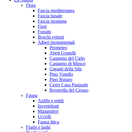
Flora
Fascia mediterranea
Fascia basale
Fascia montana
Fiori
Funghi
Boschi vetusti
Alberi monumentali
Prometeo
Abeti Gemelli
Castagno del Cielo
Castagno di Musco
Giganti della Sila
Pino Vutullo
Pino Buturo
Cerro Casa Pasquale
Roverella del Ceraso
Fauna
Anfibi e rettili
Invertebrati
Mammiferi
Uccelli
Fauna ittica
Fiumi e laghi