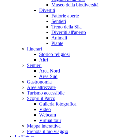
Museo della biodiversità
Divertiti
Fattorie aperte
Sentieri
Treno della Sila
Divertiti all'aperto
Animali
Piante
Itinerari
Storico-religiosi
Altri
Sentieri
Area Nord
Area Sud
Gastronomia
Aree attrezzate
Turismo accessibile
Scopri il Parco
Galleria fotografica
Video
Webcam
Virtual tour
Mappa interattiva
Prenota il tuo viaggio
La Natura