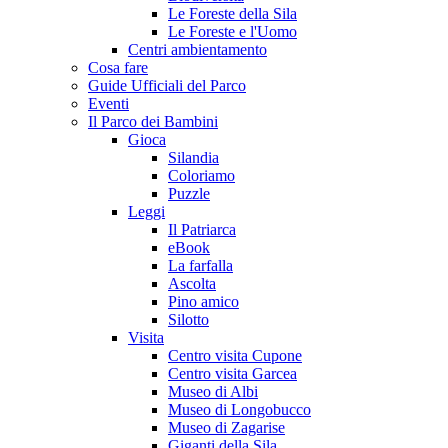
Le Foreste della Sila
Le Foreste e l'Uomo
Centri ambientamento
Cosa fare
Guide Ufficiali del Parco
Eventi
Il Parco dei Bambini
Gioca
Silandia
Coloriamo
Puzzle
Leggi
Il Patriarca
eBook
La farfalla
Ascolta
Pino amico
Silotto
Visita
Centro visita Cupone
Centro visita Garcea
Museo di Albi
Museo di Longobucco
Museo di Zagarise
Giganti della Sila