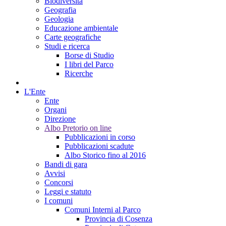
Biodiversità
Geografia
Geologia
Educazione ambientale
Carte geografiche
Studi e ricerca
Borse di Studio
I libri del Parco
Ricerche
L'Ente
Ente
Organi
Direzione
Albo Pretorio on line
Pubblicazioni in corso
Pubblicazioni scadute
Albo Storico fino al 2016
Bandi di gara
Avvisi
Concorsi
Leggi e statuto
I comuni
Comuni Interni al Parco
Provincia di Cosenza