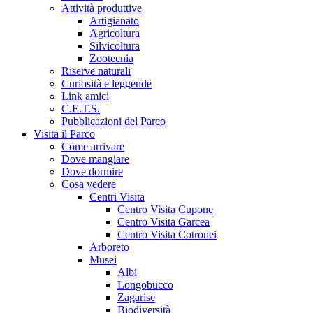
Attività produttive
Artigianato
Agricoltura
Silvicoltura
Zootecnia
Riserve naturali
Curiosità e leggende
Link amici
C.E.T.S.
Pubblicazioni del Parco
Visita il Parco
Come arrivare
Dove mangiare
Dove dormire
Cosa vedere
Centri Visita
Centro Visita Cupone
Centro Visita Garcea
Centro Visita Cotronei
Arboreto
Musei
Albi
Longobucco
Zagarise
Biodiversità