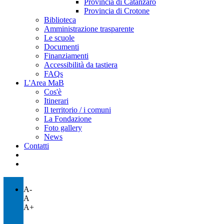
Provincia di Catanzaro
Provincia di Crotone
Biblioteca
Amministrazione trasparente
Le scuole
Documenti
Finanziamenti
Accessibilità da tastiera
FAQs
L'Area MaB
Cos'è
Itinerari
Il territorio / i comuni
La Fondazione
Foto gallery
News
Contatti
A-
A
A+